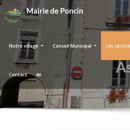
Skip
Mairie de Poncin
to
content
Notre village
Conseil Municipal
Les servic
As
Contact