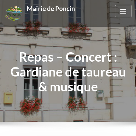
Skip
Mairie de Poncin
to
content
Repas – Concert :
Gardiane de taureau
& musique