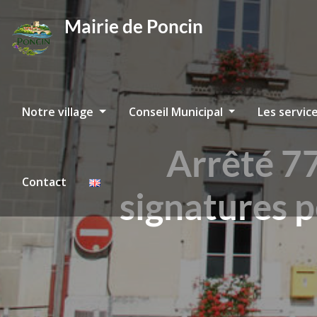
Skip
Mairie de Poncin
to
content
Notre village
Conseil Municipal
Les servic
Arrêté 7
Contact
signatures p