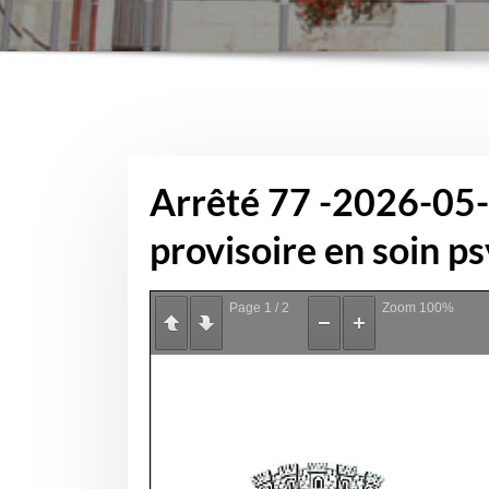
Arrêté 77 -2026-05-
provisoire en soin p
Page
1
/
2
Zoom
100%