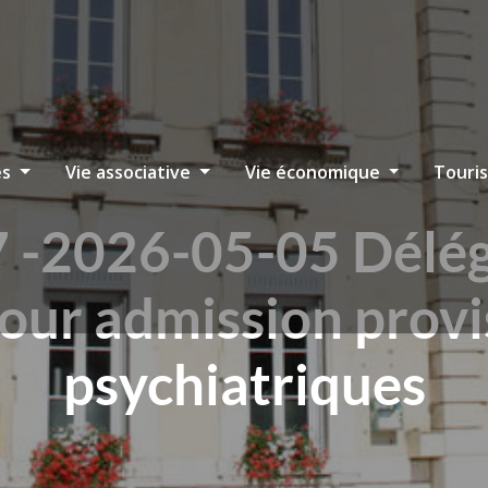
es
Vie associative
Vie économique
Touri
7 -2026-05-05 Délég
our admission provi
psychiatriques