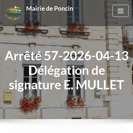
Skip
Mairie de Poncin
to
content
Arrêté 57-2026-04-13
Délégation de
signature E. MULLET